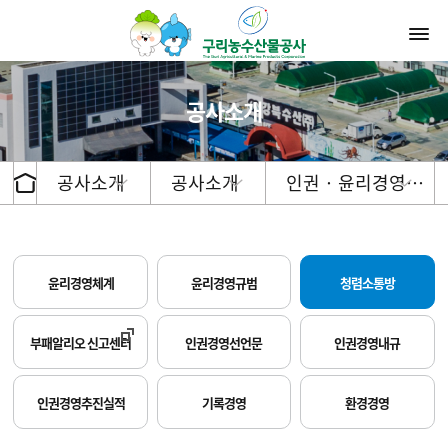
공사소개
공사소개
공사소개
인권 · 윤리경영…
윤리경영체계
윤리경영규범
청렴소통방
부패알리오 신고센터
인권경영선언문
인권경영내규
인권경영추진실적
기록경영
환경경영