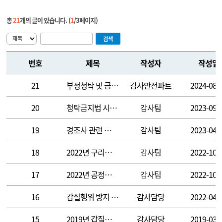
총
21
개의 글이 있습니다.
(
1
/
3
페이지)
검색
번호
제목
작성자
작성일
21
부정청탁 및 금품 등 수수의 금지에 관한 법률 시행령 개정 안내
감사안전파트
2024-08-
20
청탁금지법 시행령 개정사항
감사팀
2023-09-
19
경조사 관련 「공직자 행동강령」 등 준수사항 안내
감사팀
2023-04-
18
2022년 구리도매시장e몰 연계 인권경영 홍보
감사팀
2022-10-
17
2022년 공정거래 및 갑질현황 설문 조사 결과
감사팀
2022-10-
16
갑질행위 방지 및 성인지 감수성 자가진단
감사담당
2022-04-
15
2019년 갑질근절 대책 수립 및 자체 가이드 라인
감사담당
2019-03-