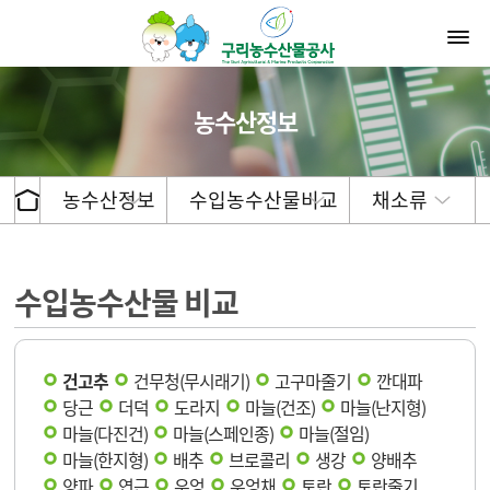
농수산정보
농수산정보
수입농수산물비교
채소류
수입농수산물 비교
건고추
건무청(무시래기)
고구마줄기
깐대파
당근
더덕
도라지
마늘(건조)
마늘(난지형)
마늘(다진건)
마늘(스페인종)
마늘(절임)
마늘(한지형)
배추
브로콜리
생강
양배추
양파
연근
우엉
우엉채
토란
토란줄기