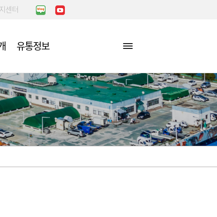
복지센터
개
유통정보
장
정/비리행
아는만큼 보인
이야기
점포찾기
농수산물 검사방법 및 처리절
공지사항
차
점포배치도
국민신문고
센터
업무처리절차
편의시설찾기
민원처리업무
진단
요령
부적합농산물
장
민원처리공개방
거래실적
자주하는 질문