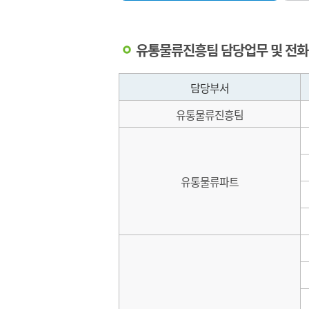
주차현황
구리도매
소식)
침
고객지원팀
이용안내
시장이
친절/칭찬
시설개선팀
지도
언론보
유통물류진흥팀 담당업무 및 전
재난안전팀
출하대금
신성장사업단
도매시장
청렴감사팀
담당부서
직제규정업무
유통물류진흥팀
유통물류파트