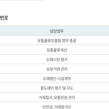
시장 소식지
감사결과
모저모
업무추진비집행현황
도자료
위원회 등
화번호
 찾아가세요
사장 경영성과 계약공시
 이전사업
내부규정
담당업무
유통물류진흥팀 업무 총괄
유통물류개선
도매시장 평가
상장거래 관리
도매법인 시설계약
중도매인 평가 및 지도
거래질서, 유통민원 관리
안전성, 거래참가인