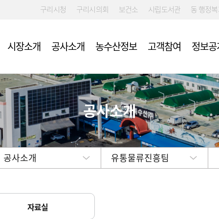
구리시청
구리시의회
보건소
시립도서관
동 행정
시장소개
공사소개
농수산정보
고객참여
정보공
공사소개
 입찰·채용
류
여예산제
시장 및 시설안내
개요
규제신고
농협구리공판
부패알리오(부
친환경농산물 
구리도매시장
위 신고센터)
다
약공개방
사
도매시장 예약신청
경영목표 및 운영계획
신고접수
구리청과(주)
견학안내
예산낭비신고
확인요령
획
자동심장충격기(AED) 설치장
ESG전략체계
(주)인터넷청과
소 안내
윤리경영 자가
부적격품 조치
예산서
수협구리공판
공사소개
공중화장실 비상벨 배치도 안
유통물류진흥팀
친환경농산물 
결산서
강북수산(주)
내
고객만족도 조사결과 및 경영
중도매법인
실적 평가결과
임원 및 운영인력 현황
종자
인건비 및 복리후생비 예산과
자료실
집행 현황
 게시판