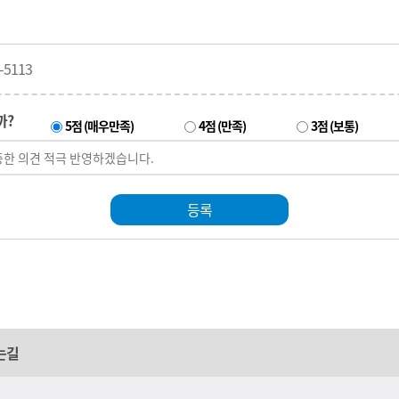
-5113
까?
5점 (매우만족)
4점 (만족)
3점 (보통)
등록
는길