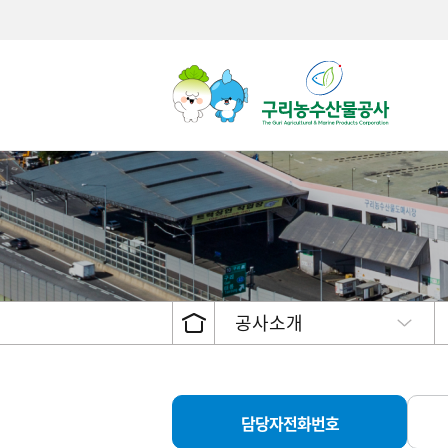
거래현황
CEO인사
고객서비스 헌장
제도안내
공고 및
두류/서
주민참
유통종사자 현황
CEO인터뷰
서비스이행표준
불복구제절차 및 방법
수의계
채소류
설문조
경매시간 안내
공사CI/캐릭터소개
이행실적
비공개대상정보세부기준
발주계
산채류
도매시장 거래 품목
설립목적/연혁
수수료
견과류
공사소개
인권 · 윤리경영
서식자료
과실류
안전경영
관련법령
버섯류
조직도
정보공개접수처안내
인삼류
직원 안내
정보공개목록
기름용
경영기획팀
개인정보처리방침
담당자전화번호
기타
상생협력사회공헌활동 (행사
구인구직
유통물류진흥팀
영상정보기기 운영 및 관리방