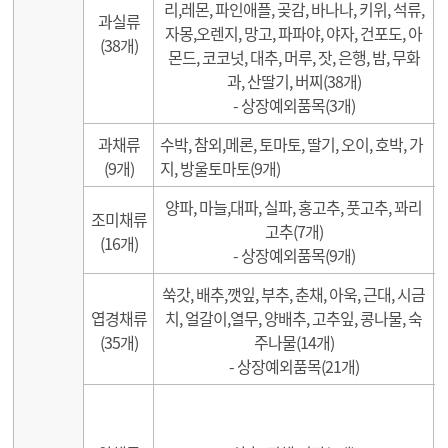
리,레몬, 파인애플, 곶감, 바나나, 키위, 석류,
과실류
자몽,오렌지, 망고, 파파야, 야자, 건포도, 아
(38개)
몬드, 코코넛, 대추, 머루, 잣, 은행, 밤, 무화
과, 산딸기, 버찌(38개)
- 상장예외품목(3개)
과채류
수박, 참외,메론, 토마토, 딸기, 오이, 호박, 가
(9개)
지, 방울토마토(9개)
양파, 마늘,대파, 실파, 홍고추, 풋고추, 꽈리
조미채류
고추(7개)
(16개)
- 상장예외품목(9개)
쑥갓, 배추,깻잎, 부추, 춘채, 아욱, 근대, 시금
엽경채류
치, 얼갈이,열무, 양배추, 고추잎, 콩나물, 숙
(35개)
주나물(14개)
- 상장예외품목(21개)