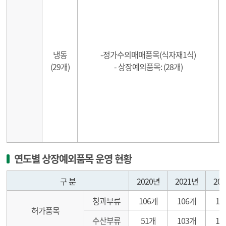
냉동
-정가수의매매품목(식자재1식)
(29개)
- 상장예외품목: (28개)
연도별 상장예외품목 운영 현황
2025년도 재무상태표
구 분
2020년
2021년
20
청과부류
106개
106개
10
허가품목
수산부류
51개
103개
10