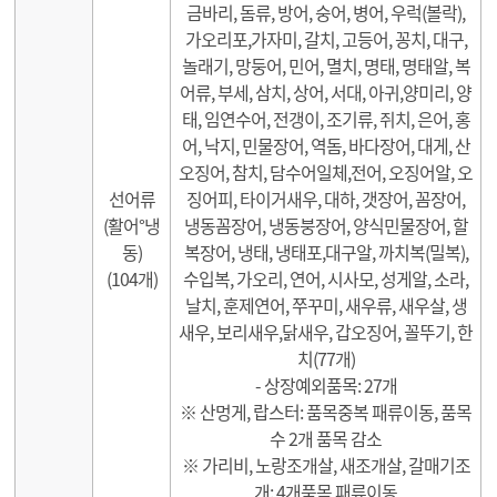
금바리, 돔류, 방어, 숭어, 병어, 우럭(볼락),
가오리포,가자미, 갈치, 고등어, 꽁치, 대구,
놀래기, 망둥어, 민어, 멸치, 명태, 명태알, 복
어류, 부세, 삼치, 상어, 서대, 아귀,양미리, 양
태, 임연수어, 전갱이, 조기류, 쥐치, 은어, 홍
어, 낙지, 민물장어, 역돔, 바다장어, 대게, 산
오징어, 참치, 담수어일체,전어, 오징어알, 오
선어류
징어피, 타이거새우, 대하, 갯장어, 꼼장어,
(활어°냉
냉동꼼장어, 냉동붕장어, 양식민물장어, 할
동)
복장어, 냉태, 냉태포,대구알, 까치복(밀복),
(104개)
수입복, 가오리, 연어, 시사모, 성게알, 소라,
날치, 훈제연어, 쭈꾸미, 새우류, 새우살, 생
새우, 보리새우,닭새우, 갑오징어, 꼴뚜기, 한
치(77개)
- 상장예외품목: 27개
※ 산멍게, 랍스터: 품목중복 패류이동, 품목
수 2개 품목 감소
※ 가리비, 노랑조개살, 새조개살, 갈매기조
개: 4개품목 패류이동