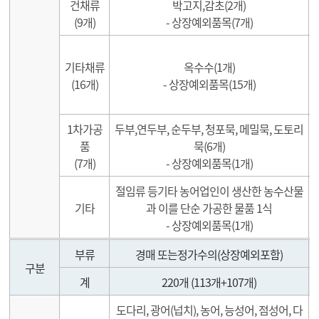
건채류
박고지,감초(2개)
(9개)
- 상장예외품목(7개)
기타채류
옥수수(1개)
(16개)
- 상장예외품목(15개)
1차가공
두부,연두부, 순두부, 청포묵, 메밀묵, 도토리
품
묵(6개)
(7개)
- 상장예외품목(1개)
절임류 등기타 농어업인이 생산한 농수산물
기타
과 이를 단순 가공한 물품 1식
- 상장예외품목(1개)
도매시장 거래품목2
부류
경매 또는정가수의(상장예외포함)
구분
계
220개 (113개+107개)
도다리, 광어(넙치), 농어, 능성어, 점성어, 다