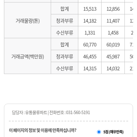
합계
15,513
12,856
14,
거래물량(톤)
청과부류
14,182
11,407
12,
수산부류
1,331
1,458
2,
합계
60,770
60,019
71,
거래금액(백만원)
청과부류
46,455
45,987
50,
수산부류
14,315
14,032
21,
담당자 : 유통물류파트 | 전화번호 : 031-560-5191
이 페이지의 정보 및 이용에 만족하십니까?
5점 (매우만족)