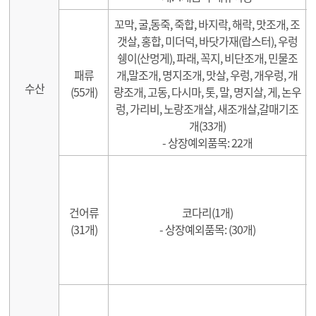
꼬막, 굴,동죽, 죽합, 바지락, 해락, 맛조개, 조
갯살, 홍합, 미더덕, 바닷가재(랍스터), 우렁
쉥이(산멍게), 파래, 꼭지, 비단조개, 민물조
패류
개,말조개, 명지조개, 맛살, 우렁, 개우렁, 개
수산
(55개)
량조개, 고동, 다시마, 톳, 말, 명지살, 게, 논우
렁, 가리비, 노랑조개살, 새조개살,갈매기조
개(33개)
- 상장예외품목: 22개
건어류
코다리(1개)
(31개)
- 상장예외품목: (30개)