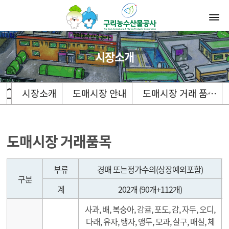
시장소개
시장소개
도매시장 안내
도매시장 거래 품…
도매시장 거래품목
도매시장 거래품목1
부류
경매 또는정가수의(상장예외포함)
구분
계
202개 (90개+112개)
사과, 배, 복숭아, 감귤, 포도, 감, 자두, 오디,
다래, 유자, 탱자, 앵두, 모과, 살구, 매실, 체